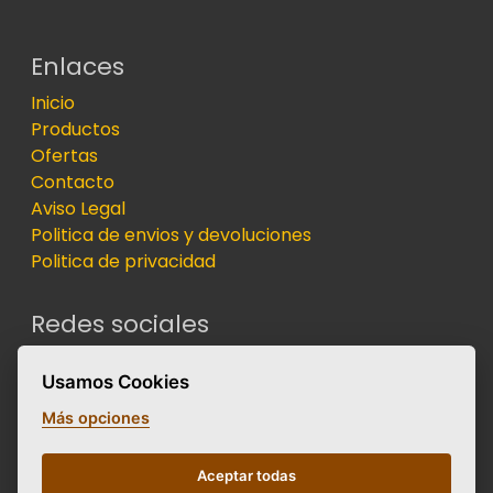
Enlaces
Inicio
Productos
Ofertas
Contacto
Aviso Legal
Politica de envios y devoluciones
Politica de privacidad
Redes sociales
Usamos Cookies
Contacto
Más opciones
Pol. Ind. Olivarons, Cl Irlanda, 20, 46430, Sollana,
Aceptar todas
Valencia